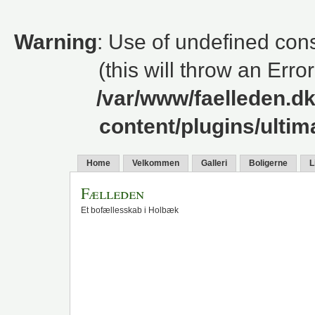
Warning
: Use of undefined cons
(this will throw an Erro
/var/www/faelleden.d
content/plugins/ulti
Home
Velkommen
Galleri
Boligerne
L
Fælleden
Et bofællesskab i Holbæk