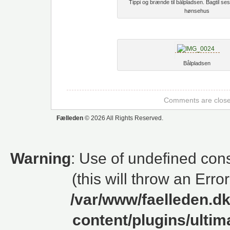
Tippi og brænde til bålpladsen. Bagtil s
hønsehus
Bålpladsen
Comments are close
Fælleden
© 2026 All Rights Reserved.
Warning
: Use of undefined cons
(this will throw an Erro
/var/www/faelleden.d
content/plugins/ulti