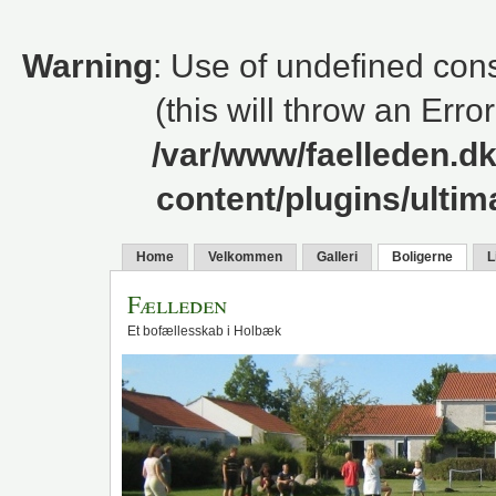
Warning
: Use of undefined cons
(this will throw an Erro
/var/www/faelleden.d
content/plugins/ulti
Home
Velkommen
Galleri
Boligerne
L
Fælleden
Et bofællesskab i Holbæk