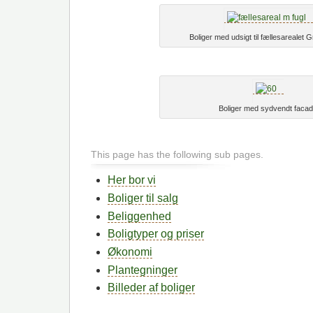
Boliger med udsigt til fællesarealet
Boliger med sydvendt faca
This page has the following sub pages.
Her bor vi
Boliger til salg
Beliggenhed
Boligtyper og priser
Økonomi
Plantegninger
Billeder af boliger