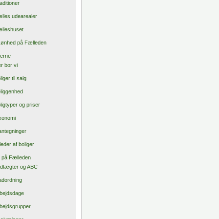
aditioner
lles udearealer
lleshuset
ønhed på Fælleden
gerne
r bor vi
liger til salg
liggenhed
ligtyper og priser
konomi
antegninger
lleder af boliger
t på Fælleden
dtægter og ABC
dordning
bejdsdage
bejdsgrupper