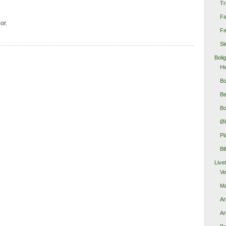
Tr
Fæ
or.
Fæ
Sk
Boli
He
Bo
Be
Bo
Ø
Pl
Bi
Live
Ve
Ma
Ar
Ar