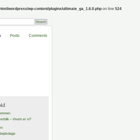
_html/wordpress/wp-content/plugins/ultimate_ga_1.6.0.php
on line
524
n
Posts
Comments
old
kommen
erblik – Hvem er vi?
ri
bejdsdage