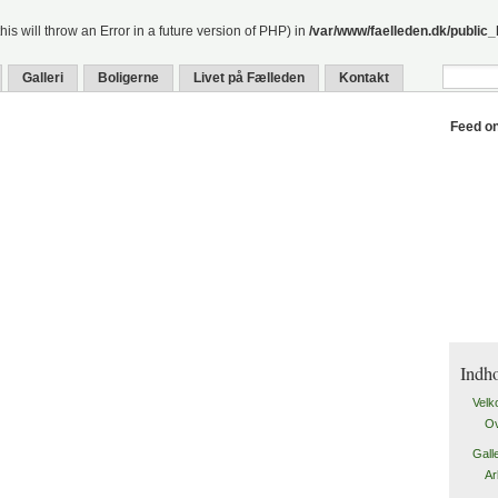
is will throw an Error in a future version of PHP) in
/var/www/faelleden.dk/public
Galleri
Boligerne
Livet på Fælleden
Kontakt
Feed o
Indh
Vel
Ov
Galle
Ar