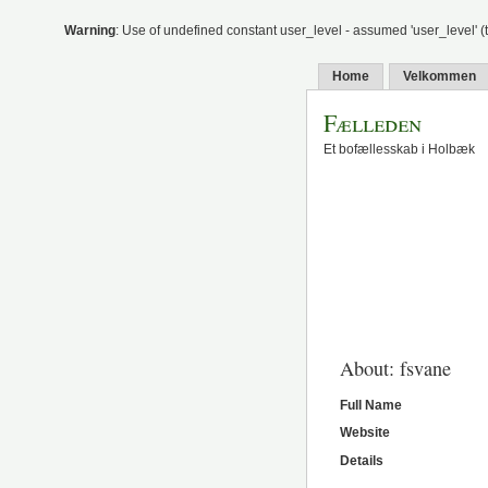
Warning
: Use of undefined constant user_level - assumed 'user_level' (th
Home
Velkommen
Fælleden
Et bofællesskab i Holbæk
About: fsvane
Full Name
Website
Details